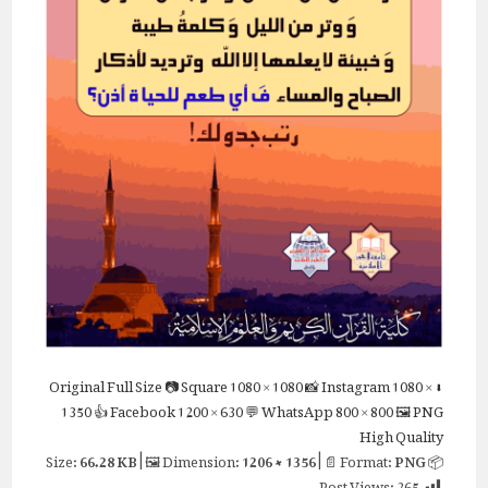
Full Size
📷 Square
1080 × 1080
📸 Instagram
1080 ×
⬇ Original
1350
👍 Facebook
1200 × 630
💬 WhatsApp
800 × 800
🖼 PNG
High Quality
66.28 KB
| 🖼 Dimension:
1206 × 1356
| 📄 Format:
PNG
📦 Size:
Post Views:
265