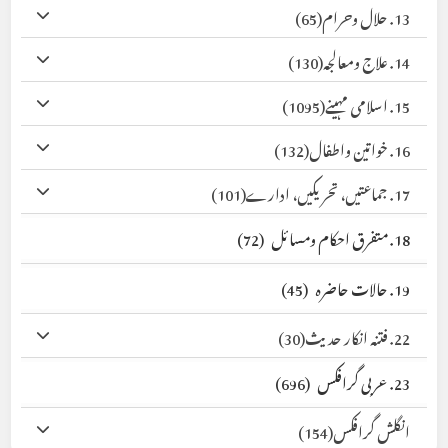
13. حلال وحرام
(65)
14. علاج ومعالجہ
(130)
15. اسلامی مہینے
(1095)
16. خواتین واطفال
(132)
17. جماعتیں، تحریکیں، ادارے
(101)
18. متفرق احکام ومسائل
(72)
19. حالات حاضرہ
(45)
22. فتنہ انکار حدیث
(30)
23. عربی گرافکس
(696)
انگلش گرافکس
(154)