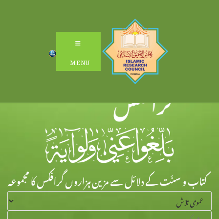
Ski
t
conten
MENU