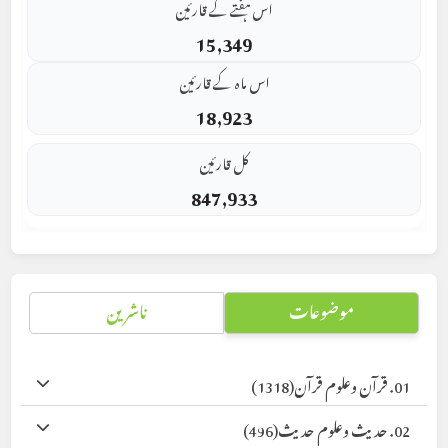
اس ہفتے کے قارئین
15,349
اس ماہ کے قارئین
18,923
کل قارئین
847,933
موضوعات
ناشرین
01. قرآن وعلوم قرآن
(1318)
02. حدیث وعلوم حدیث
(496)