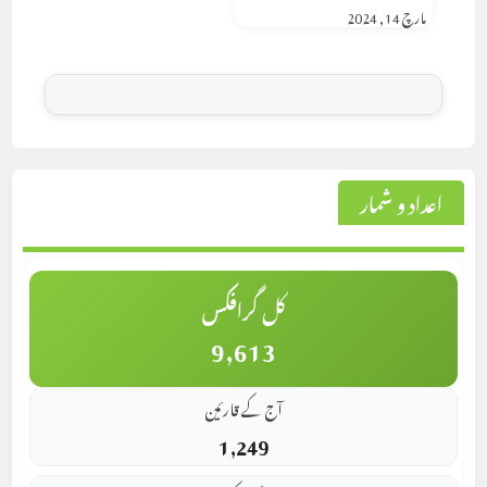
مارچ 14, 2024
اعداد و شمار
کل گرافکس
9,613
آج کے قارئین
1,249