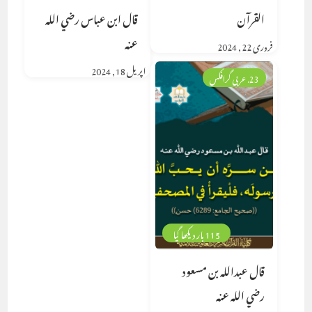
القرآن
قال ابن عباس رضي الله
عنه
فروری 22, 2024
اپریل 18, 2024
23. عربی گرافکس
115 بار دیکھا گیا
قال عبدالله بن مسعود
رضي الله عنه