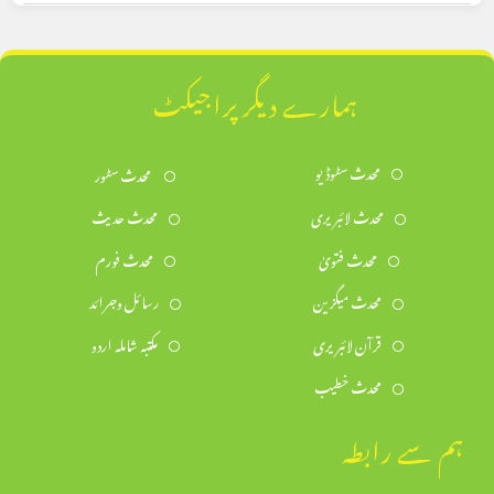
ہمارے دیگر پراجیکٹ
محدث سٹوڈیو
محدث سٹور
محدث لائبریری
محدث حدیث
محدث فتویٰ
محدث فورم
محدث میگزین
رسائل وجرائد
قرآن لائبریری
مکتبہ شاملہ اردو
محدث خطیب
ہم سے رابطہ