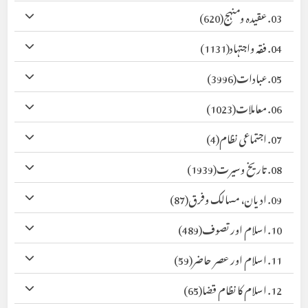
03. عقیدہ ومنہج
(620)
04. فقہ واجتہاد
(1131)
05. عبادات
(3996)
06. معاملات
(1023)
07. اجتماعی نظام
(4)
08. تاریخ وسیرت
(1939)
09. ادیان، مسالک وفرق
(87)
10. اسلام اور تصوف
(489)
11. اسلام اور عصر حاضر
(59)
12. اسلام کا نظام قضا
(65)